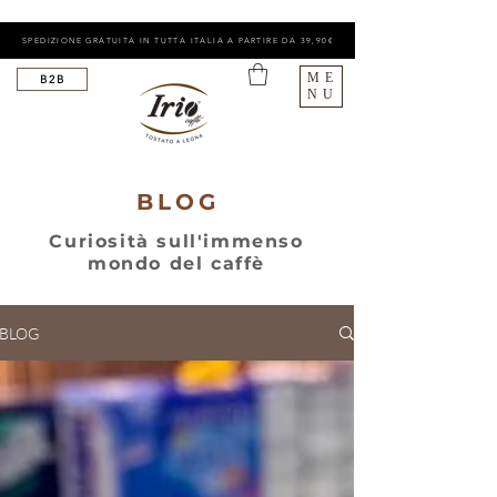
SPEDIZIONE GRATUITA IN TUTTA ITALIA A PARTIRE DA 39,90€
ME
B2B
NU
BLOG
Curiosità sull'immenso
mondo del caffè
BLOG