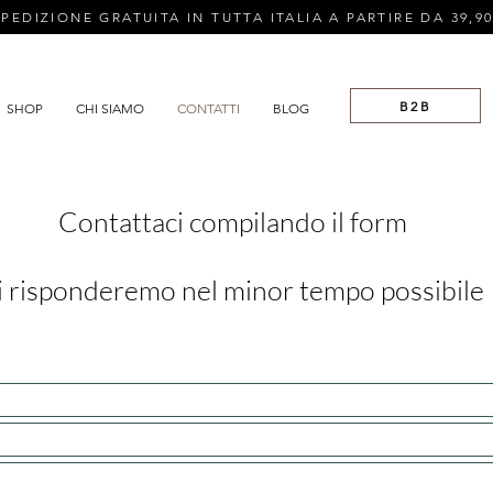
SPEDIZIONE GRATUITA IN TUTTA ITALIA A PARTIRE DA 39,9
B2B
SHOP
CHI SIAMO
CONTATTI
BLOG
Contattaci compilando il form
i risponderemo nel minor tempo possibile