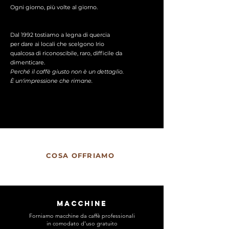
Ogni giorno, più volte al giorno.
Dal 1992 tostiamo a legna di quercia
per dare ai locali che scelgono Irio
qualcosa di riconoscibile, raro, difficile da
dimenticare.
Perché il caffè giusto non è un dettaglio.
È un'impressione che rimane.
COSA OFFRIAMO
MACCHINE
Forniamo macchine da caffè professionali
in comodato d'uso gratuito