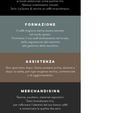
ai locali selezionati come partner Irio.
Nessun investimento iniziale.
Solo il piacere di servire un caffè straordinario.
FORMAZIONE
Il caffè migliore merita essere estratto
nel modo giusto.
Formiamo il tuo staff direttamente nel locale,
dalla regolazione del macinino
alla gestione della macchina.
ASSISTENZA
Non spariremo dopo. Siamo presenti prima, durante e
dopo la scelta, per ogni esigenza tecnica, commerciale
o di aggiornamento.
MERCHANDISING
Tazzine, zucchero, materiali espositivi.
Tutto brandizzato Irio,
per rafforzare l'identità del tuo banco caffè
e comunicare la qualità che servi.