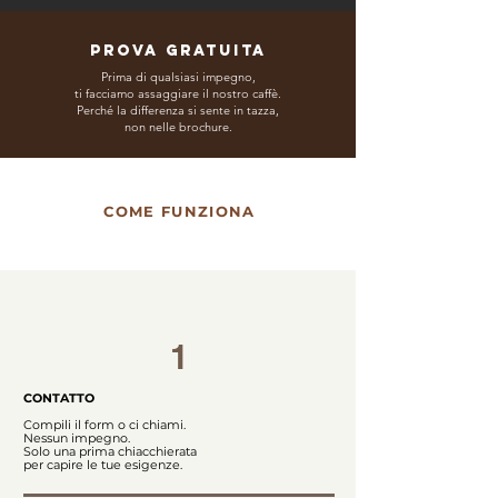
PROVA GRATUITA
Prima di qualsiasi impegno,
ti facciamo assaggiare il nostro caffè.
Perché la differenza si sente in tazza,
non nelle brochure.
COME FUNZIONA
1
CONTATTO
Compili il form o ci chiami.
Nessun impegno.
Solo una prima chiacchierata
per capire le tue esigenze.