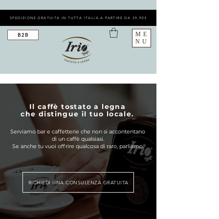
SPEDIZIONE GRATUITA IN TUTTA ITALIA A PARTIRE DA 39,90€
ME
B2B
NU
Il caffè tostato a legna
che distingue il tuo locale.
Serviamo bar e caffetterie che non si accontentano
di un caffè qualsiasi.
Se anche tu vuoi offrire qualcosa di raro, parliamo.
RICHIEDI UNA CONSULENZA GRATUITA