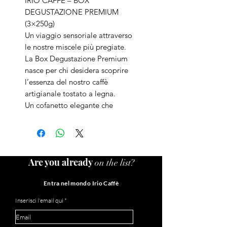
IRIO CAFFÈ – BOX
DEGUSTAZIONE PREMIUM
(3×250g)
Un viaggio sensoriale attraverso
le nostre miscele più pregiate.
La Box Degustazione Premium
nasce per chi desidera scoprire
l’essenza del nostro caffè
artigianale tostato a legna.
Un cofanetto elegante che
racchiude tre miscele
selezionate, ognuna con una
personalità distintiva, pensata
per offrire un percorso di gusto
Are you already
on the list?
completo: dalla delicatezza
dell’Arabica più fine, alla
Entra nel mondo Irio Caffè
rotondità delle miscele
equilibrate, fino alla complessità
Inserisci l'email qui
aromatica dei nostri blend più
ricercati.