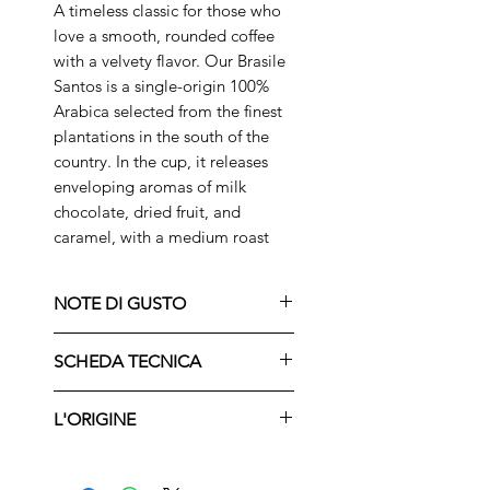
A timeless classic for those who
love a smooth, rounded coffee
with a velvety flavor. Our Brasile
Santos is a single-origin 100%
Arabica selected from the finest
plantations in the south of the
country. In the cup, it releases
enveloping aromas of milk
chocolate, dried fruit, and
caramel, with a medium roast
that enhances its natural
sweetness and full body. Perfect
NOTE DI GUSTO
for any time of day, enjoyed with
a moka pot, espresso, or filter.
NOTE PRINCIPALI
SCHEDA TECNICA
Authentic quality, enclosed in a
🍪 Biscotto
250g format designed to
🍮 Caramello
Origine → Brasile · Alta
preserve its freshness and aroma.
L'ORIGINE
🌰 Nocciola
Mogiana
NOTE DI FONDO
Varietà → Arabica 100%
Il caffè arriva nell'Alta Mogiana
🍫 Cacao
Classificazione→ Santos NY2 ·
nella seconda metà