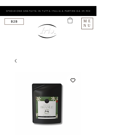
SPEDIZIONE GRATUITA IN TUTTA ITALIA A PARTIRE DA 39,90€
ME
B2B
NU