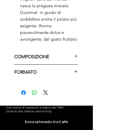
nasce la pregiata miscela
Gourmet in grado di
soddisfare anche il palato più
esigente. Aroma
piacevolmente dolce e
avvolgente, dal gusto fruttato
con sentori di cioccolato e
nocciole.
COMPOSIZIONE
100% Arabica
FORMATO
Confezione di caffè macinato
sottovuoto da 250g
Una storia di tostatura a legna dal 1992.
Unisciti alla nostra community
Entra nel mondo Irio Caffè