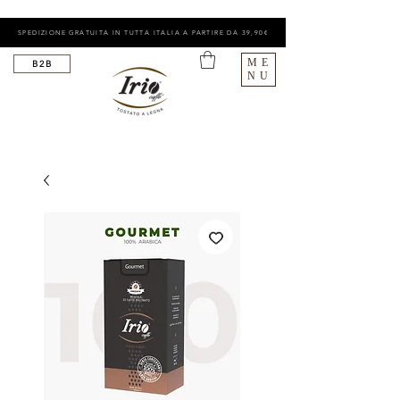
SPEDIZIONE GRATUITA IN TUTTA ITALIA A PARTIRE DA 39,90€
ME
B2B
NU