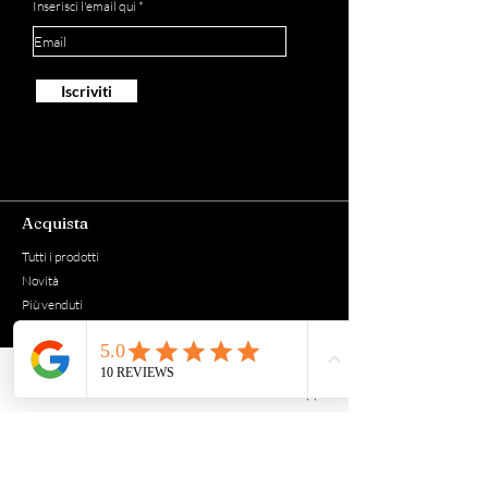
Inserisci l'email qui
Iscriviti
Acquista
Tutti i prodotti
Novità
Più venduti
Grani
Cialde e capsule
Macinato
Phone
Email
Whatsapp
La Torrefazione
Via E.Forzati 18